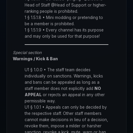
Head of Staff @Head of Support or higher-
ranking people is prohibited.
1 § 1.5.1.8 • Mini modding or pretending to
be a member is prohibited.
1 § 1.5.1.9 • Every channel has its purpose
and may only be used for that purpose!
Special section
Warnings / Kick & Ban
U1 § 1.0.0 • The staff team decides
individually on sanctions. Warnings, kicks
and bans can be appealed as long as a
staff member does not explicitly add
NO
APPEAL
or rejects an appeal in any other
permissible way.
U1 § 1.0.1 • Appeals can only be decided by
the respective staff. Other staff members
cannot make decisions in lieu of a decision,
revoke them, impose a milder or harsher
sanction, revoke a kick, mute, warn or ban,