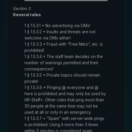
Section 3
General rules
1 § 1.5.3.1 • No advertising via DMs!
1 § 1.5.3.2 • Insults and threats are not
welcome via DMs either!
1 § 1.5.3.3 • Fraud with “Free Nitro”, etc. is
prohibited!
1 § 1.5.3.4 • The staff team decides on the
number of warnings permitted and their
consequences!
1 § 1.5.3.5 • Private topics should remain
private!
1 § 1.5.3.6 • Pinging @ everyone and @
here is prohibited and may only be used by
HR-Staff+. Other roles that ping more than
30 people at the same time may not be
used at all or only in an emergency.
1 § 1.5.3.7 • “Spam” with server-wide pings
is prohibited. Using it more than 3 times
within 5 minutes is considered spam.