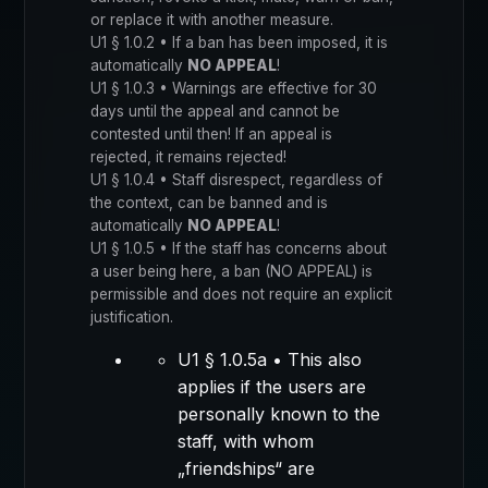
or replace it with another measure.
U1 § 1.0.2 • If a ban has been imposed, it is
automatically
NO APPEAL
!
U1 § 1.0.3 • Warnings are effective for 30
days until the appeal and cannot be
contested until then! If an appeal is
rejected, it remains rejected!
U1 § 1.0.4 • Staff disrespect, regardless of
the context, can be banned and is
automatically
NO APPEAL
!
U1 § 1.0.5 • If the staff has concerns about
a user being here, a ban (NO APPEAL) is
permissible and does not require an explicit
justification.
U1 § 1.0.5a • This also
applies if the users are
personally known to the
staff, with whom
„friendships“ are