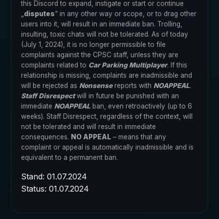
this Discord to expand, instigate or start or continue
„
disputes
“ in any other way or scope, or to drag other
users into it, will result in an immediate ban. Trolling,
insulting, toxic chats will not be tolerated. As of today
(July 1, 2024), it is no longer permissible to file
complaints against the CPSC staff, unless they are
complaints related to
Car Parking Multiplayer
. If this
relationship is missing, complaints are inadmissible and
will be rejected as
Nonsense
reports with
NOAPPEAL
.
Staff Disrespect
will in future be punished with an
immediate
NOAPPEAL
ban, even retroactively (up to 6
weeks). Staff Disrespect, regardless of the context, will
not be tolerated and will result in immediate
consequences.
NO APPEAL
– means that any
complaint or appeal is automatically inadmissible and is
equivalent to a permanent ban.
Stand: 01.07.2024
Status: 01.07.2024