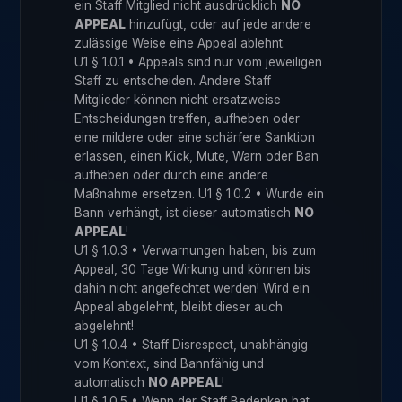
ein Staff Mitglied nicht ausdrücklich
NO
APPEAL
hinzufügt, oder auf jede andere
zulässige Weise eine Appeal ablehnt.
U1 § 1.0.1 • Appeals sind nur vom jeweiligen
Staff zu entscheiden. Andere Staff
Mitglieder können nicht ersatzweise
Entscheidungen treffen, aufheben oder
eine mildere oder eine schärfere Sanktion
erlassen, einen Kick, Mute, Warn oder Ban
aufheben oder durch eine andere
Maßnahme ersetzen. U1 § 1.0.2 • Wurde ein
Bann verhängt, ist dieser automatisch
NO
APPEAL
!
U1 § 1.0.3 • Verwarnungen haben, bis zum
Appeal, 30 Tage Wirkung und können bis
dahin nicht angefechtet werden! Wird ein
Appeal abgelehnt, bleibt dieser auch
abgelehnt!
U1 § 1.0.4 • Staff Disrespect, unabhängig
vom Kontext, sind Bannfähig und
automatisch
NO APPEAL
!
U1 § 1.0.5 • Wenn der Staff Bedenken hat,