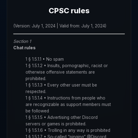
CPSC rules
(Version: July 1, 2024 | Valid from: July 1, 2024)
Section 1
Chat rules
1 § 1.5.1.1 • No spam
1 § 1.5.1.2 • Insults, pornographic, racist or
otherwise offensive statements are
prohibited.
1 § 1.5.1.3 • Every other user must be
respected.
1 § 1.5.1.4 • Instructions from people who
are recognizable as support members must
be followed
1 § 1.5.1.5 • Advertising other Discord
servers or games is prohibited.
1 § 1.5.1.6 • Trolling in any way is prohibited
1 § 1.5.1.7 • So-called “pinging” @Discord