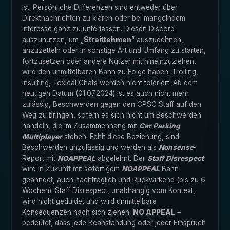
ist. Persönliche Differenzen sind entweder über
Direktnachrichten zu klären oder bei mangelndem
Interesse ganz zu unterlassen. Diesen Discord
auszunutzen, um „
Streittehmen
“ auszudehnen,
anzuzetteln oder in sonstige Art und Umfang zu starten,
fortzusetzen oder andere Nutzer mit hineinzuziehen,
wird den unmittelbaren Bann zu Folge haben. Trolling,
Insulting, Toxical Chats werden nicht toleriert. Ab dem
heutigen Datum (01.07.2024) ist es auch nicht mehr
zulässig, Beschwerden gegen den CPSC Staff auf den
Weg zu bringen, sofern es sich nicht um Beschwerden
handeln, die im Zusammenhang mit
Car Parking
Multiplayer
stehen. Fehlt diese Beziehung, sind
Beschwerden unzulässig und werden als
Nonsense
-
Report mit
NOAPPEAL
abgelehnt. Der
Staff Disrespect
wird in Zukunft mit sofortigem
NOAPPEAL
Bann
geahndet, auch nachträglich und Rückwirkend (bis zu 6
Wochen). Staff Disrespect, unabhängig vom Kontext,
wird nicht geduldet und wird unmittelbare
Konsequenzen nach sich ziehen.
NO APPEAL
–
bedeutet, dass jede Beanstandung oder jeder Einspruch