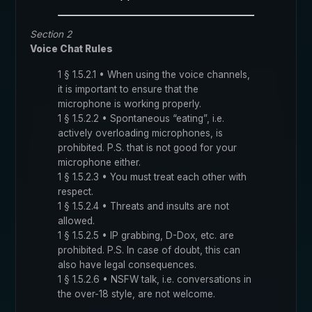
Section 2
Voice Chat Rules
1 § 1.5.2.1 • When using the voice channels,
it is important to ensure that the
microphone is working properly.
1 § 1.5.2.2 • Spontaneous “eating”, i.e.
actively overloading microphones, is
prohibited. P.S. that is not good for your
microphone either.
1 § 1.5.2.3 • You must treat each other with
respect.
1 § 1.5.2.4 • Threats and insults are not
allowed.
1 § 1.5.2.5 • IP grabbing, D-Dox, etc. are
prohibited. P.S. In case of doubt, this can
also have legal consequences.
1 § 1.5.2.6 • NSFW talk, i.e. conversations in
the over-18 style, are not welcome.