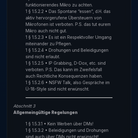
funktionierendes Mikro zu achten.
1 § 1.5.2.2 • Das Spontane “essen”, d.H. das
aktiv hervorgerufene Übersteuern von
Mikrofonen ist verboten. P.S. das tut eurem
Mikro auch nicht gut.
1 § 1.5.2.3 • Es ist ein Respektvoller Umgang
miteinander zu Pflegen.
1 § 1.5.2.4 • Drohungen und Beleidigungen
sind nicht erlaubt.
1 § 1.5.2.5 • IP Grabbing, D-Dox, etc. sind
verboten. P.S. Das kann im Zweifelsfall
auch Rechtliche Konsequenzen haben.
1 § 1.5.2.6 • NSFW Talk, also Gespräche im
Ü-18-Style sind nicht erwünscht.
Abschnitt 3
Allgemeingültige Regelungen
1 § 1.5.3.1 • Kein Werben über DMs!
1 § 1.5.3.2 • Beleidigungen und Drohungen
sind auch über DMs nicht erwünscht!