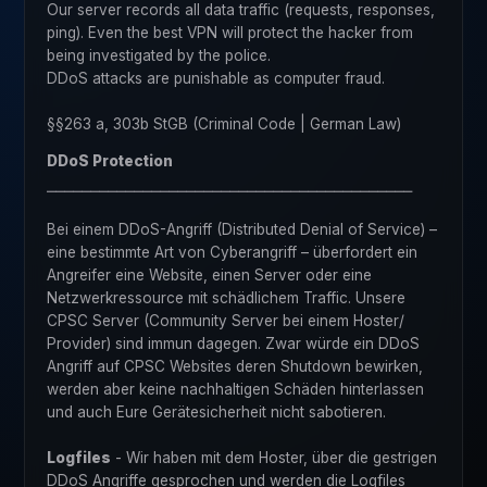
Our server records all data traffic (requests, responses,
ping). Even the best VPN will protect the hacker from
being investigated by the police.
DDoS attacks are punishable as computer fraud.
§§263 a, 303b StGB (Criminal Code | German Law)
DDoS Protection
⎯⎯⎯⎯⎯⎯⎯⎯⎯⎯⎯⎯⎯⎯⎯⎯⎯⎯⎯⎯⎯⎯⎯⎯⎯⎯⎯⎯⎯⎯⎯⎯⎯⎯⎯⎯⎯⎯⎯⎯⎯⎯
Bei einem DDoS-Angriff (Distributed Denial of Service) –
eine bestimmte Art von Cyberangriff – überfordert ein
Angreifer eine Website, einen Server oder eine
Netzwerkressource mit schädlichem Traffic. Unsere
CPSC Server (Community Server bei einem Hoster/
Provider) sind immun dagegen. Zwar würde ein DDoS
Angriff auf CPSC Websites deren Shutdown bewirken,
werden aber keine nachhaltigen Schäden hinterlassen
und auch Eure Gerätesicherheit nicht sabotieren.
Logfiles
- Wir haben mit dem Hoster, über die gestrigen
DDoS Angriffe gesprochen und werden die Logfiles