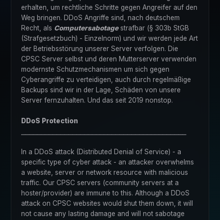
erhalten, um rechtliche Schritte gegen Angreifer auf den
Weg bringen. DDoS Angriffe sind, nach deutschem
Recht, als
Computersabotage
strafbar (§ 303b StGB
(Strafgesetzbuch) - Einzelnorm) und wir werden jede Art
der Betriebsstörung unserer Server verfolgen. Die
CPSC Server selbst und deren Mutterserver verwenden
modernste Schutzmechanismen um sich gegen
Cyberangriffe zu verteidigen, auch durch regelmäßige
Backups sind wir in der Lage, Schäden von unsere
Server fernzuhalten. Und das seit 2019 nonstop.
DDoS Protection
⎯⎯⎯⎯⎯⎯⎯⎯⎯⎯⎯⎯⎯⎯⎯⎯⎯⎯⎯⎯⎯⎯⎯⎯⎯⎯⎯⎯⎯⎯⎯⎯⎯⎯⎯⎯⎯⎯⎯⎯⎯⎯
In a DDoS attack (Distributed Denial of Service) - a
specific type of cyber attack - an attacker overwhelms
a website, server or network resource with malicious
traffic. Our CPSC servers (community servers at a
hoster/provider) are immune to this. Although a DDoS
attack on CPSC websites would shut them down, it will
not cause any lasting damage and will not sabotage